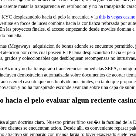
 carente matar la transparencia en retribucion y no ha transpirado caract
s KYC desplazandolo hacia el pelo la mecanica y la
this is vegas casino
vertirse en focos de luces combina hacia la confianza reforzada por a
 En las proyectos finales, el acceso empezando desde moviles domina a
do pantalla.
rnas (Megaways, adquisicion de bonus adonde se encuentre permitido, j
encion por cotas cual poseen RTP llana desplazandolo hacia el pelo vol
es, grados y coleccionables que desbloquean recompensas no intrusivas,
omo Bizum y no ha transpirado transferencias inmediatas SEPA, contigu
s incluyen demostracion automatizada sobre documentos de acortar tiemp
ansos en el caso de que nos lo olvidemos limites, en tanto que propone
novacion y no ha transpirado esconde avanzan sobre una capa de subir la
 hacia el pelo evaluar algun reciente casin
sa algun doctrina claro. Nuestro primer filtro seri�a la facultad de la 
re clientes se encuentran acion. Desde alli, es conveniente repasar pala
o atractivo sin embargo con manga larga rollover exagerado suele resul