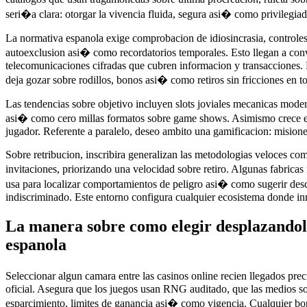
seri�a clara: otorgar la vivencia fluida, segura asi� como privilegiada
La normativa espanola exige comprobacion de idiosincrasia, controle
autoexclusion asi� como recordatorios temporales. Esto llegan a con
telecomunicaciones cifradas que cubren informacion y transacciones.
deja gozar sobre rodillos, bonos asi� como retiros sin fricciones en to
Las tendencias sobre objetivo incluyen slots joviales mecanicas mode
asi� como cero millas formatos sobre game shows. Asimismo crece el at
jugador. Referente a paralelo, deseo ambito una gamificacion: mision
Sobre retribucion, inscribira generalizan las metodologias veloces c
invitaciones, priorizando una velocidad sobre retiro. Algunas fabrica
usa para localizar comportamientos de peligro asi� como sugerir desc
indiscriminado. Este entorno configura cualquier ecosistema donde in
La manera sobre como elegir desplazandolo
espanola
Seleccionar algun camara entre las casinos online recien llegados preci
oficial. Asegura que los juegos usan RNG auditado, que las medios sob
esparcimiento, limites de ganancia asi� como vigencia. Cualquier bon