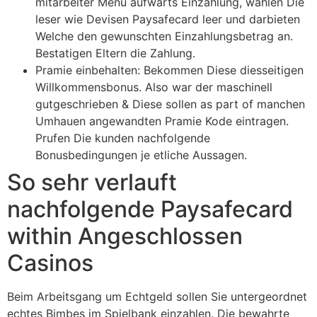
mitarbeiter Menu aufwarts Einzahlung, wahlen Die
leser wie Devisen Paysafecard leer und darbieten
Welche den gewunschten Einzahlungsbetrag an.
Bestatigen Eltern die Zahlung.
Pramie einbehalten: Bekommen Diese diesseitigen
Willkommensbonus. Also war der maschinell
gutgeschrieben & Diese sollen as part of manchen
Umhauen angewandten Pramie Kode eintragen.
Prufen Die kunden nachfolgende
Bonusbedingungen je etliche Aussagen.
So sehr verlauft
nachfolgende Paysafecard
within Angeschlossen
Casinos
Beim Arbeitsgang um Echtgeld sollen Sie untergeordnet
echtes Bimbes im Spielbank einzahlen. Die bewahrte