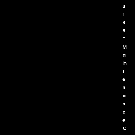
u
r
B
R
T
M
a
in
t
e
n
a
n
c
e
C