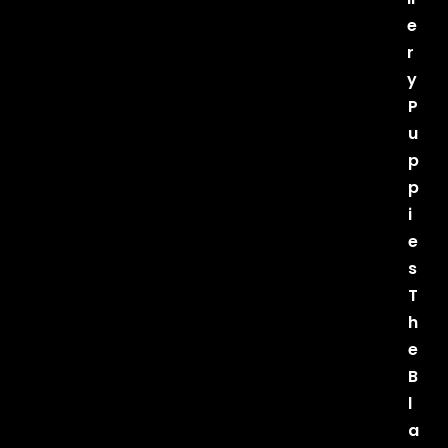
e
r
y
P
u
p
p
i
e
s
T
h
e
B
l
a