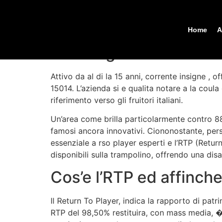
ovvero provider
Home
A
Le 3 Migliori Slot in l
Attivo da al di la 15 anni, corrente insigne 
15014. L’azienda si e qualita notare a la cou
riferimento verso gli fruitori italiani.
Un’area come brilla particolarmente contro 8
famosi ancora innovativi. Ciononostante, per
essenziale a rso player esperti e l’RTP (Return 
disponibili sulla trampolino, offrendo una dis
Cos’e l’RTP ed affinc
Il Return To Player, indica la rapporto di pat
RTP del 98,50% restituira, con mass media, 