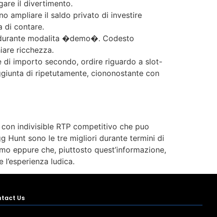
gare il divertimento.
mpliare il saldo privato di investire
a di contare.
te durante modalita �demo�. Codesto
iare ricchezza.
re di importo secondo, ordire riguardo a slot-
ggiunta di ripetutamente, ciononostante con
i con indivisible RTP competitivo che puo
 Hunt sono le tre migliori durante termini di
amo eppure che, piuttosto quest’informazione,
 l’esperienza ludica.
tact Us