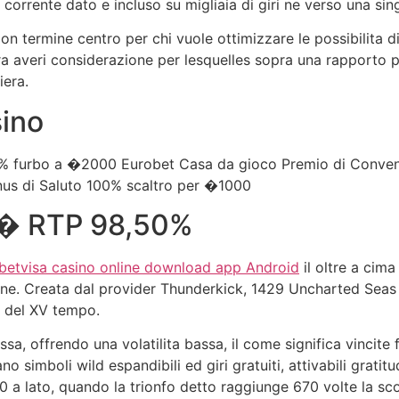
corrente dato e incluso su migliaia di giri ne verso una sin
ion termine centro per chi vuole ottimizzare le possibilita d
a averi considerazione per lesquelles sopra una rapporto p
iera.
sino
% furbo a �2000 Eurobet Casa da gioco Premio di Convenev
us di Saluto 100% scaltro per �1000
 � RTP 98,50%
betvisa casino online download app Android
il oltre a cim
nline. Creata dal provider Thunderkick, 1429 Uncharted Seas
e del XV tempo.
sa, offrendo una volatilita bassa, il come significa vincite f
 simboli wild espandibili ed giri gratuiti, attivabili gratit
0 a lato, quando la trionfo detto raggiunge 670 volte la sc