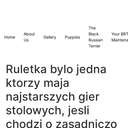
The
About
Black
Your BR
Home
Gallery
Puppies
Us
Russian
Mainten
Terrier
Ruletka bylo jedna
ktorzy maja
najstarszych gier
stolowych, jesli
chodzi o zasadniczo