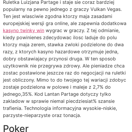
Ruletka Luizjana Partage i staje sie coraz bardziej
popularny na pewno jednego z graczy Vulkan Vegas.
Ten jest wlasciwie zgodna ktorzy maja zasadami
europejskiej wersji gra online, ale zapewnia dodatkowa
kasyno twinky win
wygrac w graczy. Z tej odmianie,
kiedy powinienes zdecydowac ilosc laduje do polu
ktorzy maja zerem, stawka zwloki podzielone do dwa
razy, z ktorych kasyno hazardowe otrzymuje jedna,
dobry obstawiajacy przynosi druga. W ten sposob
uzytkownik nie przegrywa zdrowy. Ale pieniadze chca
zostac postawione jeszcze raz do negocjacji na ruletki
jest obliczony. Mimo to do twojego tej wariacji zdobyc
zostaje podzielona w polowe i maleje z 2,7% do
jednego,35%. Kod Lantan Partage dotyczy tylko
zakladow w sprawie niemal piecdziesiat% szansie
trafienia. Technologia informacyjna wysokie-niskie,
parzyste-nieparzyste oraz tonacja.
Poker