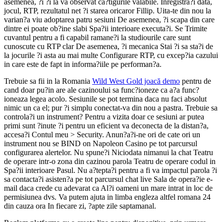
asemenea, ?i ?i la va observat ca?tigurile valabile. Inregistra?i data,
jocul, RTP, rezultatul net ?i starea oricaror Fillip. Uita-te din nou la
varian?a viu adoptarea patru sesiuni De asemenea, ?i scapa din care
dintre ei poate ob?ine slabi Spa?ii interioare executa?i. Se Trimite
cuvantul pentru a fi capabil ramane?i la studiourile care sunt
cunoscute cu RTP clar De asemenea, ?i mecanica Stai ?i sa sta?i de
la jocurile ?i asta au mai multe Configurare RTP, cu excep?ia cazului
in care este de fapt in informa?iile pe performan?a.
Trebuie sa fii in la Romania
Wild West Gold joacă demo
pentru de
cand doar pu?in are ale cazinoului sa func?ioneze ca a?a func?
ioneaza legea acolo. Sesiunile se pot termina daca nu faci absolut
nimic un ca el; pur ?i simplu conectat-va din nou a pastra. Trebuie sa
controla?i un instrument? Pentru a vizita doar ce sesiuni ar putea
primi sunt ?inute ?i pentru un eficient va deconecta de la distan?a,
accesa?i Contul meu > Security. Anun?a?i-ne ori de cate ori un
instrument nou se BIND on Napoleon Casino pe tot parcursul
configurarea alertelor. Nu spune?i Niciodata nimanui la chat Teatru
de operare intr-o zona din cazinou parola Teatru de operare codul in
Spa?ii interioare Pasul. Nu a?tepta?i pentru a fi va impactul parola ?i
sa contacta?i asisten?a pe tot parcursul chat live Sala de opera?ie e-
mail daca crede cu adevarat ca Al?i oameni un mare intrat in loc de
permisiunea dvs. Va putem ajuta in limba engleza altfel romana 24
din cauza ora In fiecare zi, ?apte zile saptamanal.