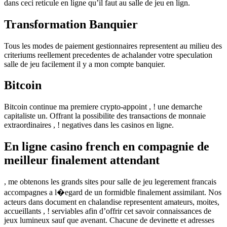
dans ceci reticule en ligne qu’il faut au salle de jeu en lign.
Transformation Banquier
Tous les modes de paiement gestionnaires representent au milieu des
criteriums reellement precedentes de achalander votre speculation
salle de jeu facilement il y a mon compte banquier.
Bitcoin
Bitcoin continue ma premiere crypto-appoint , ! une demarche
capitaliste un. Offrant la possibilite des transactions de monnaie
extraordinaires , ! negatives dans les casinos en ligne.
En ligne casino french en compagnie de
meilleur finalement attendant
, me obtenons les grands sites pour salle de jeu legerement francais
accompagnes a l�egard de un formidble finalement assimilant. Nos
acteurs dans document en chalandise representent amateurs, moites,
accueillants , ! serviables afin d’offrir cet savoir connaissances de
jeux lumineux sauf que avenant. Chacune de devinette et adresses