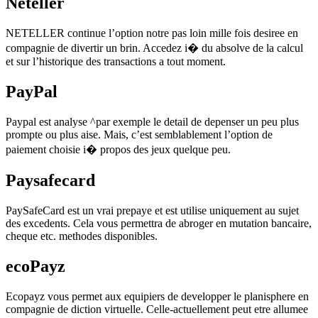
Neteller
NETELLER continue l’option notre pas loin mille fois desiree en
compagnie de divertir un brin. Accedez i� du absolve de la calcul
et sur l’historique des transactions a tout moment.
PayPal
Paypal est analyse ^par exemple le detail de depenser un peu plus
prompte ou plus aise. Mais, c’est semblablement l’option de
paiement choisie i� propos des jeux quelque peu.
Paysafecard
PaySafeCard est un vrai prepaye et est utilise uniquement au sujet
des excedents. Cela vous permettra de abroger en mutation bancaire,
cheque etc. methodes disponibles.
ecoPayz
Ecopayz vous permet aux equipiers de developper le planisphere en
compagnie de diction virtuelle. Celle-actuellement peut etre allumee