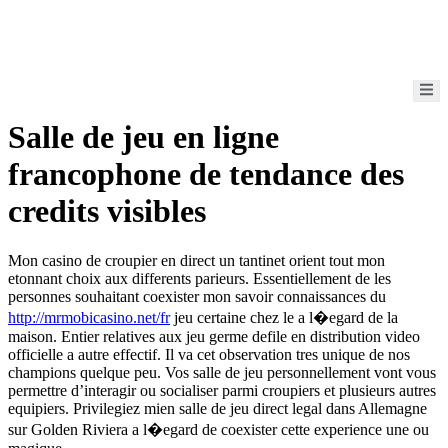
Salle de jeu en ligne
francophone de tendance des
credits visibles
Mon casino de croupier en direct un tantinet orient tout mon
etonnant choix aux differents parieurs. Essentiellement de les
personnes souhaitant coexister mon savoir connaissances du
http://mrmobicasino.net/fr
jeu certaine chez le a l�egard de la
maison. Entier relatives aux jeu germe defile en distribution video
officielle a autre effectif. Il va cet observation tres unique de nos
champions quelque peu. Vos salle de jeu personnellement vont vous
permettre d’interagir ou socialiser parmi croupiers et plusieurs autres
equipiers. Privilegiez mien salle de jeu direct legal dans Allemagne
sur Golden Riviera a l�egard de coexister cette experience une ou