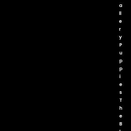
a
ll
e
r
y
P
u
p
p
i
e
s
T
h
e
B