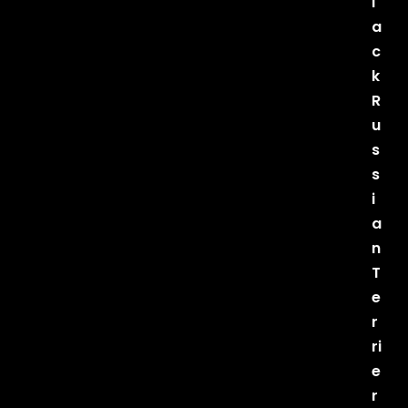
l
a
c
k
R
u
s
s
i
a
n
T
e
r
ri
e
r