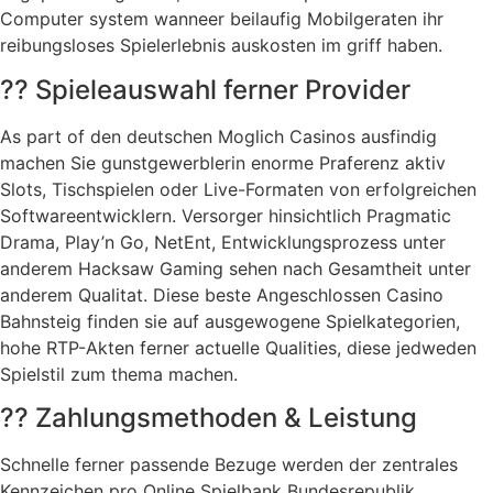
Computer system wanneer beilaufig Mobilgeraten ihr
reibungsloses Spielerlebnis auskosten im griff haben.
?? Spieleauswahl ferner Provider
As part of den deutschen Moglich Casinos ausfindig
machen Sie gunstgewerblerin enorme Praferenz aktiv
Slots, Tischspielen oder Live-Formaten von erfolgreichen
Softwareentwicklern. Versorger hinsichtlich Pragmatic
Drama, Play’n Go, NetEnt, Entwicklungsprozess unter
anderem Hacksaw Gaming sehen nach Gesamtheit unter
anderem Qualitat. Diese beste Angeschlossen Casino
Bahnsteig finden sie auf ausgewogene Spielkategorien,
hohe RTP-Akten ferner actuelle Qualities, diese jedweden
Spielstil zum thema machen.
?? Zahlungsmethoden & Leistung
Schnelle ferner passende Bezuge werden der zentrales
Kennzeichen pro Online Spielbank Bundesrepublik