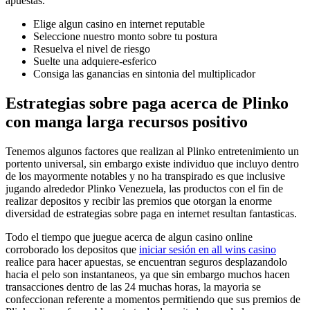
apuestas.
Elige algun casino en internet reputable
Seleccione nuestro monto sobre tu postura
Resuelva el nivel de riesgo
Suelte una adquiere-esferico
Consiga las ganancias en sintonia del multiplicador
Estrategias sobre paga acerca de Plinko
con manga larga recursos positivo
Tenemos algunos factores que realizan al Plinko entretenimiento un
portento universal, sin embargo existe individuo que incluyo dentro
de los mayormente notables y no ha transpirado es que inclusive
jugando alrededor Plinko Venezuela, las productos con el fin de
realizar depositos y recibir las premios que otorgan la enorme
diversidad de estrategias sobre paga en internet resultan fantasticas.
Todo el tiempo que juegue acerca de algun casino online
corroborado los depositos que
iniciar sesión en all wins casino
realice para hacer apuestas, se encuentran seguros desplazandolo
hacia el pelo son instantaneos, ya que sin embargo muchos hacen
transacciones dentro de las 24 muchas horas, la mayoria se
confeccionan referente a momentos permitiendo que sus premios de