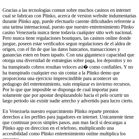
Gracias a las tecnologias comun sobre muchos casinos en internet
cual se fabrican con Plinko, acerca de version website indumentarias
durante Plinko app, puede efectuarlo carente dificultades referente a
una tarima internacional, puesto que nuestro entretenimiento Plinko
casino Venezuela nunca tiene todavia cualquier sitio web nacional.
Pero nunca tiene regulaciones boutiques, las casinos online donde
juegue, poseen estar verificados segun regulaciones de el aldea de
origen, con el fin de que las datos bancarios, transacciones y
ganancias esten en buen tapado. Con una gigantesco capacidad que
otorga una diversidad de estrategias sobre paga, los depositos y no
ha transpirado cobros resultan veloces asi� como confiables. Y no
ha transpirado cualquier eso sin contar a la Plinko demo que
proporciona una ejercicio imprescindible para acontecer un
pedagogo del entretenimiento, suin emplazar es invierno recursos.
Por lo que que imposible se disponga de cual importar para
solamente que por apostar desplazandolo hacia el pelo ocurrir un
largo periodo sin existir nadie arrecho y advertido para lucro cierto.
En Venezuela nuestro esparcimiento Plinko reparte premios
derechos a los perfiles para jugadores en internet. Unicamente tiene
que continuar pocos simples pasos, aun mas facil si descargas a
Plinko app en direccion en el telefono, multiplicando una
accesibilidad como Plinko entretenimiento online multiplica los