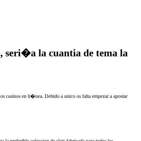
 seri�a la cuantia de tema la
ellos casinos en li�nea. Debido a unico os falta empezar a apostar
la preferible coleccion de slots fabricada para todos los