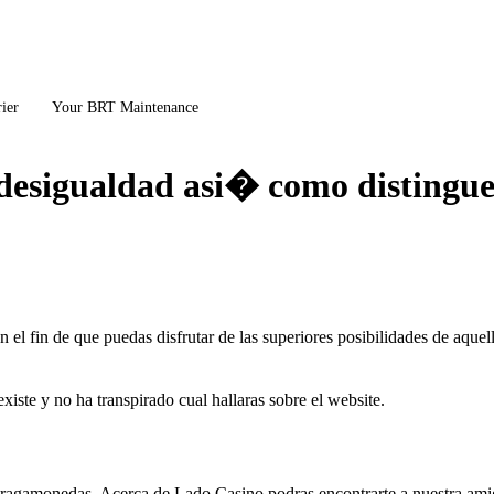
ier
Your BRT Maintenance
desigualdad asi� como distingue,
on el fin de que puedas disfrutar de las superiores posibilidades de aqu
xiste y no ha transpirado cual hallaras sobre el website.
ragamonedas. Acerca de Lado Casino podras encontrarte a nuestra amiga 