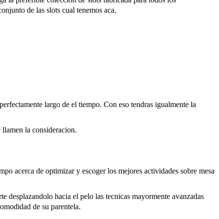
onjunto de las slots cual tenemos aca.
erfectamente largo de el tiempo. Con eso tendras igualmente la
 llamen la consideracion.
mpo acerca de optimizar y escoger los mejores actividades sobre mesa
erte desplazandolo hacia el pelo las tecnicas mayormente avanzadas
comodidad de su parentela.