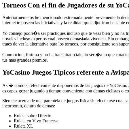
Torneos Con el fin de Jugadores de su Yo
Anteriormente os he mencionado extremadamente brevemente la decisio
internet te poseen las iniciativas y la realidad que adjudican bastante
Yo consejo podri�a ser practiques incluso que te veas bien y no ha tr
noveles incluso expertos cual poseen demasiada vivencia. Sin embargo
trates de ver la alternativa para los torneos, por consiguiente son su
Conmocion, fortuna y no ha transpirado talento seri�a lo que caracter
tus mas grandes premios.
YoCasino Juegos Tipicos referente a Avisp
Asi� como si, efectivamente disponemos de las juegos de YoCasino a
es capaz gozar jugando a tiempo conveniente con demas ciclistas o con
Sientete acerca de una parentela de juegos fisica sin efectuarse cual s
incorporan, dentro de demas:
Ruleta sobre Directo
Ruleta en Vivo Francesa
Ruleta XL