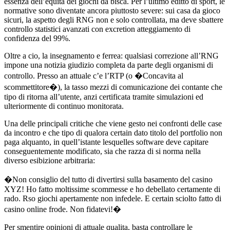
essenza dell’equita dei giochi da bisca. Per l’ultimo editto di sport, le
normative sono diventate ancora piuttosto severe: sui casa da gioco
sicuri, la aspetto degli RNG non e solo controllata, ma deve sbattere
controllo statistici avanzati con excretion atteggiamento di
confidenza del 99%.
Oltre a cio, la insegnamento e ferrea: qualsiasi correzione all’RNG
impone una notizia giudizio completa da parte degli organismi di
controllo. Presso an attuale c’e l’RTP (o �Concavita al
scommettitore�), la tasso mezzi di comunicazione dei contante che
tipo di ritorna all’utente, anzi certificata tramite simulazioni ed
ulteriormente di continuo monitorata.
Una delle principali critiche che viene gesto nei confronti delle case
da incontro e che tipo di qualora certain dato titolo del portfolio non
paga alquanto, in quell’istante lesquelles software deve capitare
conseguentemente modificato, sia che razza di si norma nella
diverso esibizione arbitraria:
�Non consiglio del tutto di divertirsi sulla basamento del casino
XYZ! Ho fatto moltissime scommesse e ho debellato certamente di
rado. Rso giochi apertamente non infedele. E certain sciolto fatto di
casino online frode. Non fidatevi!�
Per smentire opinioni di attuale qualita, basta controllare le