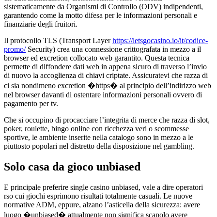
sistematicamente da Organismi di Controllo (ODV) indipendenti,
garantendo come la motto difesa per le informazioni personali e
finanziarie degli fruitori.
Il protocollo TLS (Transport Layer
https://letsgocasino.io/it/codice-
promo/
Security) crea una connessione crittografata in mezzo a il
browser ed excretion collocato web garantito. Questa tecnica
permette di diffondere dati web in appena sicuro di traverso l’invio
di nuovo la accoglienza di chiavi criptate. Assicuratevi che razza di
ci sia nondimeno excretion �https� al principio dell’indirizzo web
nel browser davanti di ostentare informazioni personali ovvero di
pagamento per tv.
Che si occupino di procacciare l’integrita di merce che razza di slot,
poker, roulette, bingo online con ricchezza veri o scommesse
sportive, le ambiente inserite nella catalogo sono in mezzo a le
piuttosto popolari nel distretto della disposizione nel gambling.
Solo casa da gioco unbiased
E principale preferire single casino unbiased, vale a dire operatori
rso cui giochi esprimono risultati totalmente casuali. Le nuove
normative ADM, eppure, alzano l’asticella della sicurezza: avere
luogo �unbiased� attualmente non significa scapolo avere