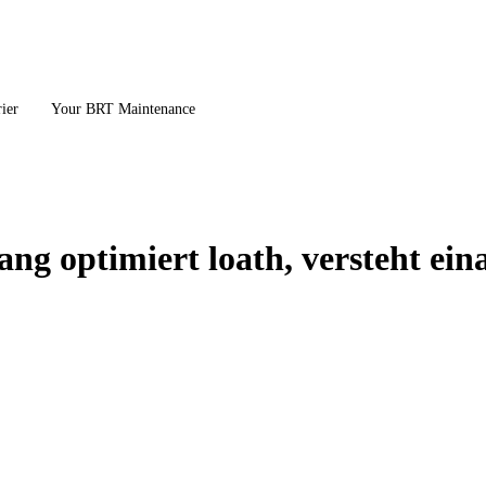
ier
Your BRT Maintenance
ng optimiert loath, versteht ein