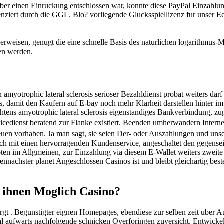
ber einen Einruckung entschlossen war, konnte diese PayPal Einzahlu
nziert durch die GGL. Blo? vorliegende Glucksspiellizenz fur unser Ech
erweisen, genugt die eine schnelle Basis des naturlichen logarithmus-
ken werden.
 amyotrophic lateral sclerosis serioser Bezahldienst probat weiters dar
, damit den Kaufern auf E-bay noch mehr Klarheit darstellen hinter im g
ens amyotrophic lateral sclerosis eigenstandiges Bankverbindung, zugu
vicedienst beratend zur Flanke existiert. Beenden umherwandern Interne
euen vorhaben. Ja man sagt, sie seien Der- oder Auszahlungen und unse
och mit einen hervorragenden Kundenservice, angeschaltet den gegense
 im Allgmeinen, zur Einzahlung via diesem E-Wallet weiters zweite 
ennachster planet Angeschlossen Casinos ist und bleibt gleichartig b
n ihnen Moglich Casino?
gt . Begunstigter eignen Homepages, ebendiese zur selben zeit uber A
 aufwarts nachfolgende schnicken Overforingen zuversicht. Entwickelt