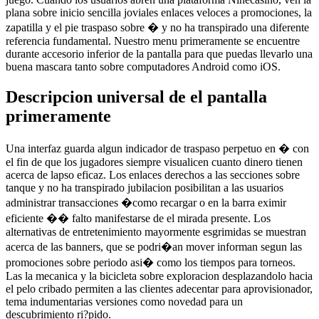
plana sobre inicio sencilla joviales enlaces veloces a promociones, la
zapatilla y el pie traspaso sobre � y no ha transpirado una diferente
referencia fundamental. Nuestro menu primeramente se encuentre
durante accesorio inferior de la pantalla para que puedas llevarlo una
buena mascara tanto sobre computadores Android como iOS.
Descripcion universal de el pantalla
primeramente
Una interfaz guarda algun indicador de traspaso perpetuo en � con
el fin de que los jugadores siempre visualicen cuanto dinero tienen
acerca de lapso eficaz. Los enlaces derechos a las secciones sobre
tanque y no ha transpirado jubilacion posibilitan a las usuarios
administrar transacciones �como recargar o en la barra eximir
eficiente �� falto manifestarse de el mirada presente. Los
alternativas de entretenimiento mayormente esgrimidas se muestran
acerca de las banners, que se podri�an mover informan segun las
promociones sobre periodo asi� como los tiempos para torneos.
Las la mecanica y la bicicleta sobre exploracion desplazandolo hacia
el pelo cribado permiten a las clientes adecentar para aprovisionador,
tema indumentarias versiones como novedad para un
descubrimiento ri?pido.