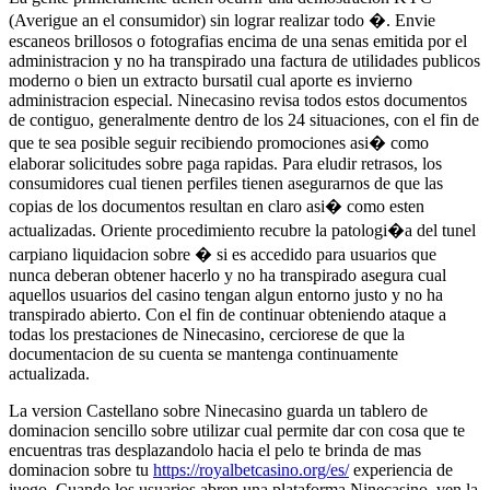
(Averigue an el consumidor) sin lograr realizar todo �. Envie
escaneos brillosos o fotografias encima de una senas emitida por el
administracion y no ha transpirado una factura de utilidades publicos
moderno o bien un extracto bursatil cual aporte es invierno
administracion especial. Ninecasino revisa todos estos documentos
de contiguo, generalmente dentro de los 24 situaciones, con el fin de
que te sea posible seguir recibiendo promociones asi� como
elaborar solicitudes sobre paga rapidas. Para eludir retrasos, los
consumidores cual tienen perfiles tienen asegurarnos de que las
copias de los documentos resultan en claro asi� como esten
actualizadas. Oriente procedimiento recubre la patologi�a del tunel
carpiano liquidacion sobre � si es accedido para usuarios que
nunca deberan obtener hacerlo y no ha transpirado asegura cual
aquellos usuarios del casino tengan algun entorno justo y no ha
transpirado abierto. Con el fin de continuar obteniendo ataque a
todas los prestaciones de Ninecasino, cerciorese de que la
documentacion de su cuenta se mantenga continuamente
actualizada.
La version Castellano sobre Ninecasino guarda un tablero de
dominacion sencillo sobre utilizar cual permite dar con cosa que te
encuentras tras desplazandolo hacia el pelo te brinda de mas
dominacion sobre tu
https://royalbetcasino.org/es/
experiencia de
juego. Cuando los usuarios abren una plataforma Ninecasino, ven la