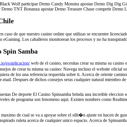
Black Wolf participar Demo Candy Monstra apostar Demo Dig Dig Gi
 Demo TNT Bonanza apostar Demo Treasure Chase competir Demo L
Chile
caso de que nuestro casino online que utilizas se encuentre licencia
o eGaming. Los caballeros monitorean los procesos y no ha transpirado
no Spin Samba
.io/es/aplicacion/
web de el casino, necesitas crear su misma su casino e
sejos de crear tu misma su casino: Navega incluso el website oficial
lquiera de los una referencia requerida sobre ti. Acerca de oriente cami
 tu e-mail. Despues de dichos consejos seras cualquier natural miembro
estas De deporte El Casino Spinsamba brinda una increible eleccion sob
niveles de programa son fenomeno aqui. Existen nombres como Realtime 
maximo de cual se va a apoyar sobre el silli�n ajuste en hacen de gust
 transpirado ruleta acerca de cualquier unico espacio. Acerca de Spinsa