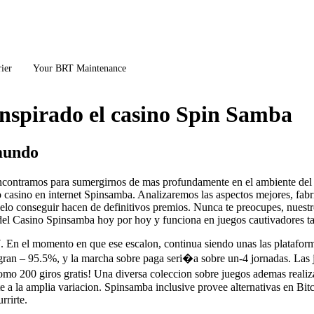
ier
Your BRT Maintenance
nspirado el casino Spin Samba
mundo
contramos para sumergirnos de mas profundamente en el ambiente del j
casino en internet Spinsamba. Analizaremos las aspectos mejores, fabr
pelo conseguir hacen de definitivos premios. Nunca te preocupes, nuestr
r del Casino Spinsamba hoy por hoy y funciona en juegos cautivadores t
 En el momento en que ese escalon, continua siendo unas las plataform
gran – 95.5%, y la marcha sobre paga seri�a sobre un-4 jornadas. Las 
mo 200 giros gratis! Una diversa coleccion sobre juegos ademas realiza
e a la amplia variacion. Spinsamba inclusive provee alternativas en Bit
rrirte.