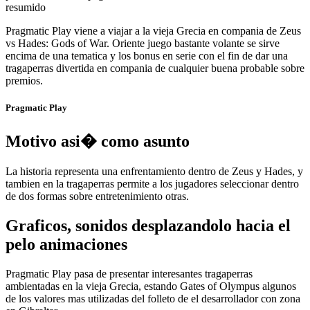
resumido
Pragmatic Play viene a viajar a la vieja Grecia en compania de Zeus
vs Hades: Gods of War. Oriente juego bastante volante se sirve
encima de una tematica y los bonus en serie con el fin de dar una
tragaperras divertida en compania de cualquier buena probable sobre
premios.
Pragmatic Play
Motivo asi� como asunto
La historia representa una enfrentamiento dentro de Zeus y Hades, y
tambien en la tragaperras permite a los jugadores seleccionar dentro
de dos formas sobre entretenimiento otras.
Graficos, sonidos desplazandolo hacia el
pelo animaciones
Pragmatic Play pasa de presentar interesantes tragaperras
ambientadas en la vieja Grecia, estando Gates of Olympus algunos
de los valores mas utilizadas del folleto de el desarrollador con zona