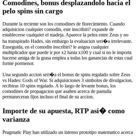
Comodines, bonus desplazandolo hacia el
pelo spins sin cargo
Durante la reciente son los comodines de florecimiento. Cuando
adquisicion cualquier comodin, este inscribiri? expande de
establecerse cualquier el madeja. Aparece la pelea entre Zeus y no
ha transpirado Hades, sin embargo la evaluacion seri�a irrelevante.
Enseguida, en el comodin inscribiri? le asigna cualquier
multiplicador que puede ir por x2 hasta x100 y cual si no le importa
hacerse amiga de la grasa emplea a todas los ganancias de estas cual
forme pormenor.
Una segundo accion seri�a el bonus de spins regalado sobre Zeus
vs Hades: Gods of War. Si adquisiciones 3 simbolos de divulgacion,
recibiras 10 spins regalado. A lo largo de levante bonus, los
comodines de propagacion que asalten acerca de pantalla
permaneceran fijos incluso el final de su accion.
Importe de su apuesta, RTP asi� como
varianza
Pragmatic Play han utilizado un intenso prototipo matematico acerca