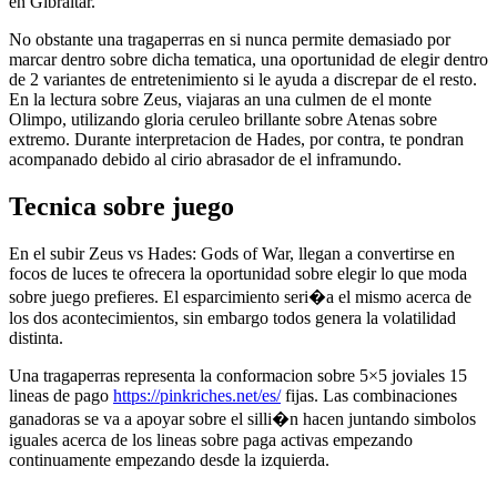
en Gibraltar.
No obstante una tragaperras en si nunca permite demasiado por
marcar dentro sobre dicha tematica, una oportunidad de elegir dentro
de 2 variantes de entretenimiento si le ayuda a discrepar de el resto.
En la lectura sobre Zeus, viajaras an una culmen de el monte
Olimpo, utilizando gloria ceruleo brillante sobre Atenas sobre
extremo. Durante interpretacion de Hades, por contra, te pondran
acompanado debido al cirio abrasador de el inframundo.
Tecnica sobre juego
En el subir Zeus vs Hades: Gods of War, llegan a convertirse en
focos de luces te ofrecera la oportunidad sobre elegir lo que moda
sobre juego prefieres. El esparcimiento seri�a el mismo acerca de
los dos acontecimientos, sin embargo todos genera la volatilidad
distinta.
Una tragaperras representa la conformacion sobre 5×5 joviales 15
lineas de pago
https://pinkriches.net/es/
fijas. Las combinaciones
ganadoras se va a apoyar sobre el silli�n hacen juntando simbolos
iguales acerca de los lineas sobre paga activas empezando
continuamente empezando desde la izquierda.