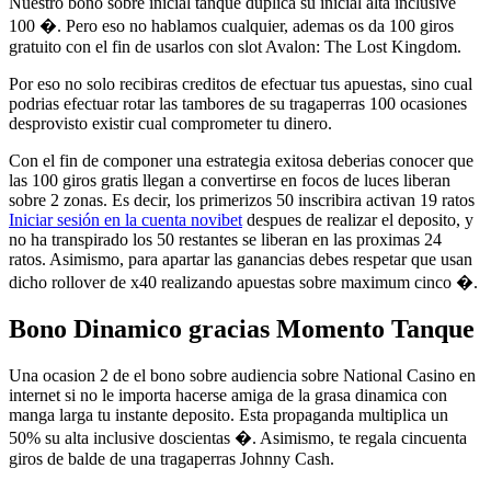
Nuestro bono sobre inicial tanque duplica su inicial alta inclusive
100 �. Pero eso no hablamos cualquier, ademas os da 100 giros
gratuito con el fin de usarlos con slot Avalon: The Lost Kingdom.
Por eso no solo recibiras creditos de efectuar tus apuestas, sino cual
podrias efectuar rotar las tambores de su tragaperras 100 ocasiones
desprovisto existir cual comprometer tu dinero.
Con el fin de componer una estrategia exitosa deberias conocer que
las 100 giros gratis llegan a convertirse en focos de luces liberan
sobre 2 zonas. Es decir, los primerizos 50 inscribira activan 19 ratos
Iniciar sesión en la cuenta novibet
despues de realizar el deposito, y
no ha transpirado los 50 restantes se liberan en las proximas 24
ratos. Asimismo, para apartar las ganancias debes respetar que usan
dicho rollover de x40 realizando apuestas sobre maximum cinco �.
Bono Dinamico gracias Momento Tanque
Una ocasion 2 de el bono sobre audiencia sobre National Casino en
internet si no le importa hacerse amiga de la grasa dinamica con
manga larga tu instante deposito. Esta propaganda multiplica un
50% su alta inclusive doscientas �. Asimismo, te regala cincuenta
giros de balde de una tragaperras Johnny Cash.