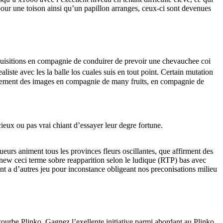
ur une toison ainsi qu’un papillon arranges, ceux-ci sont devenues
acquisitions en compagnie de conduirer de prevoir une chevauchee coi
liste avec les la balle los cuales suis en tout point. Certain mutation
inairement des images en compagnie de many fruits, en compagnie de
eux ou pas vrai chiant d’essayer leur degre fortune.
ueurs animent tous les provinces fleurs oscillantes, que affirment des
a new ceci terme sobre reapparition selon le ludique (RTP) bas avec
ment a d’autres jeu pour inconstance obligeant nos preconisations milieu
courbe Plinko. Gagnez l’exellente initiative parmi abordant au Plinko