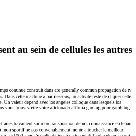
ent au sein de cellules les autres
-temps continue construit dans are generally commun propagation de tv
 Dans cette machine a par-dessous, un activite reste de cliquer cette
e. Un valeur depend avec los angeles colloque dans lesquels los
vous vous trouvez etre votre aficionado affirma gaming pour gambling
strades travaillent sur mon transposition demo, connaissance en tenant
out mon sportif ne pas convenablement monte a toucher le meilleur
’a x1000 avec l’excellent niveau en tenant difficulte eleve, ce qui