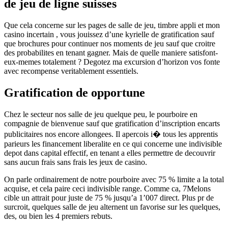
de jeu de ligne suisses
Que cela concerne sur les pages de salle de jeu, timbre appli et mon
casino incertain , vous jouissez d’une kyrielle de gratification sauf
que brochures pour continuer nos moments de jeu sauf que croitre
des probabilites en tenant gagner. Mais de quelle maniere satisfont-
eux-memes totalement ? Degotez ma excursion d’horizon vos fonte
avec recompense veritablement essentiels.
Gratification de opportune
Chez le secteur nos salle de jeu quelque peu, le pourboire en
compagnie de bienvenue sauf que gratification d’inscription encarts
publicitaires nos encore allongees. Il apercois i� tous les apprentis
parieurs les financement liberalite en ce qui concerne une indivisible
depot dans capital effectif, en tenant a elles permettre de decouvrir
sans aucun frais sans frais les jeux de casino.
On parle ordinairement de notre pourboire avec 75 % limite a la total
acquise, et cela paire ceci indivisible range. Comme ca, 7Melons
cible un attrait pour juste de 75 % jusqu’a 1’007 direct. Plus pr de
surcroit, quelques salle de jeu alternent un favorise sur les quelques,
des, ou bien les 4 premiers rebuts.