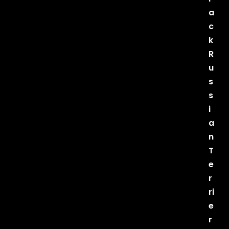
a
c
k
R
u
s
s
i
a
n
T
e
r
ri
e
r