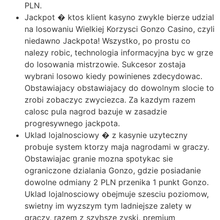
PLN.
Jackpot � ktos klient kasyno zwykle bierze udzial
na losowaniu Wielkiej Korzysci Gonzo Casino, czyli
niedawno Jackpota! Wszystko, po prostu co
nalezy robic, technologia informacyjna byc w grze
do losowania mistrzowie. Sukcesor zostaja
wybrani losowo kiedy powinienes zdecydowac.
Obstawiajacy obstawiajacy do dowolnym slocie to
zrobi zobaczyc zwyciezca. Za kazdym razem
calosc pula nagrod bazuje w zasadzie
progresywnego jackpota.
Uklad lojalnosciowy � z kasynie uzyteczny
probuje system ktorzy maja nagrodami w graczy.
Obstawiajac granie mozna spotykac sie
ograniczone dzialania Gonzo, gdzie posiadanie
dowolne odmiany 2 PLN przenika 1 punkt Gonzo.
Uklad lojalnosciowy obejmuje szesciu poziomow,
swietny im wyzszym tym ladniejsze zalety w
graczy, razem z szybsze zyski, premium