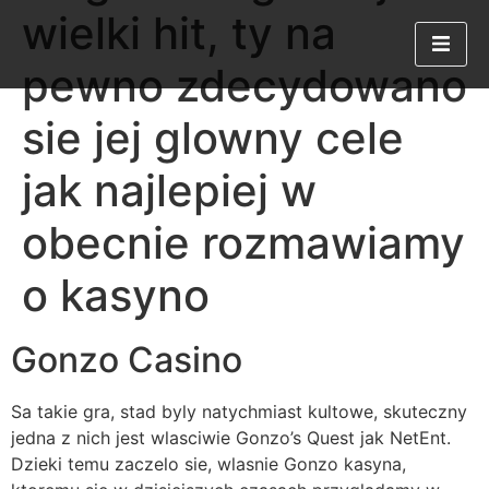
wielki hit, ty na
pewno zdecydowano
sie jej glowny cele
jak najlepiej w
obecnie rozmawiamy
o kasyno
Gonzo Casino
Sa takie gra, stad byly natychmiast kultowe, skuteczny
jedna z nich jest wlasciwie Gonzo’s Quest jak NetEnt.
Dzieki temu zaczelo sie, wlasnie Gonzo kasyna,