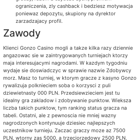
ograniczenia, zly cashback i bedziesz motywacja
poniewaz depozytu, skupiony na dyrektor
zarzadzajacy profil.
Zawody
Klienci Gonzo Casino mogli a takze kilka razy dziennie
angazowac sie w zaintrygowanych turniejach ktorzy
maja interesujacymi nagrodami. W kazdym tygodniu
wydaje sie doswiadczyc w sprawie nazwie Zdobywcy
morz. Masz to turniej, w ktorym gracze z kasyno Gonzo
rywalizuja polknieciem soba o korzysci z puli
dziewietnasty 000 PLN. Przedsiewzieciem jest tu
idealny gra zakladow i zdobywanie punktow. Wieksza
liczba takich punktow, tym ranking status gracza na
tabeli. Ostatni, ale z pewnoscia nie mniej wazny
nagrodzonych kontynuuje dziesiec najlepszych
uczestnikow turnieju. Zaczac graczy moze az 7500
PLN, wtorny zas 5000, a trzeciorzedowy 2500 PLN.