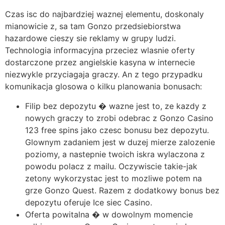
Czas isc do najbardziej waznej elementu, doskonaly
mianowicie z, sa tam Gonzo przedsiebiorstwa
hazardowe cieszy sie reklamy w grupy ludzi.
Technologia informacyjna przeciez wlasnie oferty
dostarczone przez angielskie kasyna w internecie
niezwykle przyciagaja graczy. An z tego przypadku
komunikacja glosowa o kilku planowania bonusach:
Filip bez depozytu � wazne jest to, ze kazdy z
nowych graczy to zrobi odebrac z Gonzo Casino
123 free spins jako czesc bonusu bez depozytu.
Glownym zadaniem jest w duzej mierze zalozenie
poziomy, a nastepnie twoich iskra wylaczona z
powodu polacz z mailu. Oczywiscie takie-jak
zetony wykorzystac jest to mozliwe potem na
grze Gonzo Quest. Razem z dodatkowy bonus bez
depozytu oferuje Ice siec Casino.
Oferta powitalna � w dowolnym momencie