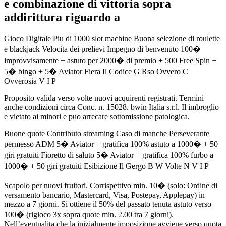
e combinazione di vittoria sopra
addirittura riguardo a
Gioco Digitale Piu di 1000 slot machine Buona selezione di roulette
e blackjack Velocita dei prelievi Impegno di benvenuto 100�
improvvisamente + astuto per 2000� di premio + 500 Free Spin +
5� bingo + 5� Aviator Fiera Il Codice G Rso Ovvero C
Ovverosia V I P
Proposito valida verso volte nuovi acquirenti registrati. Termini
anche condizioni circa Conc. n. 15028. bwin Italia s.r.l. Il imbroglio
e vietato ai minori e puo arrecare sottomissione patologica.
Buone quote Contributo streaming Caso di manche Perseverante
permesso ADM 5� Aviator + gratifica 100% astuto a 1000� + 50
giri gratuiti Fioretto di saluto 5� Aviator + gratifica 100% furbo a
1000� + 50 giri gratuiti Esibizione Il Gergo B W Volte N V I P
Scapolo per nuovi fruitori. Corrispettivo min. 10� (solo: Ordine di
versamento bancario, Mastercard, Visa, Postepay, Applepay) in
mezzo a 7 giorni. Si ottiene il 50% del passato tenuta astuto verso
100� (rigioco 3x sopra quote min. 2.00 tra 7 giorni).
Nell’eventualita che la inizialmente imposizione avviene verso quota