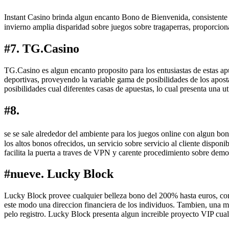
Instant Casino brinda algun encanto Bono de Bienvenida, consistente 
invierno amplia disparidad sobre juegos sobre tragaperras, proporcion
#7. TG.Casino
TG.Casino es algun encanto proposito para los entusiastas de estas apu
deportivas, proveyendo la variable gama de posibilidades de los apost
posibilidades cual diferentes casas de apuestas, lo cual presenta una u
#8.
se se sale alrededor del ambiente para los juegos online con algun b
los altos bonos ofrecidos, un servicio sobre servicio al cliente dispo
facilita la puerta a traves de VPN y carente procedimiento sobre de
#nueve. Lucky Block
Lucky Block provee cualquier belleza bono del 200% hasta euros, comp
este modo una direccion financiera de los individuos. Tambien, una m
pelo registro. Lucky Block presenta algun increible proyecto VIP cual