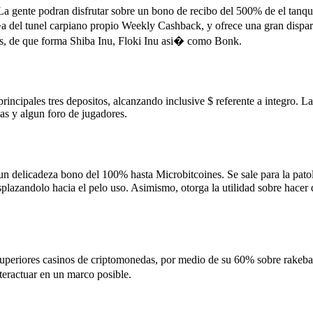
 La gente podran disfrutar sobre un bono de recibo del 500% de el tanqu
 del tunel carpiano propio Weekly Cashback, y ofrece una gran dispar
as, de que forma Shiba Inu, Floki Inu asi� como Bonk.
rincipales tres depositos, alcanzando inclusive $ referente a integro. L
s y algun foro de jugadores.
s un delicadeza bono del 100% hasta Microbitcoines. Se sale para la pat
lazandolo hacia el pelo uso. Asimismo, otorga la utilidad sobre hacer d
uperiores casinos de criptomonedas, por medio de su 60% sobre rakebat 
teractuar en un marco posible.