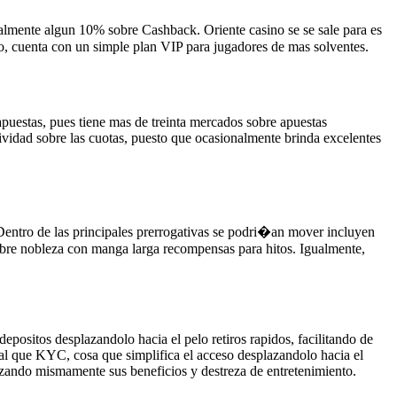
almente algun 10% sobre Cashback. Oriente casino se se sale para es
smo, cuenta con un simple plan VIP para jugadores de mas solventes.
apuestas, pues tiene mas de treinta mercados sobre apuestas
ividad sobre las cuotas, puesto que ocasionalmente brinda excelentes
 Dentro de las principales prerrogativas se podri�an mover incluyen
 sobre nobleza con manga larga recompensas para hitos. Igualmente,
ositos desplazandolo hacia el pelo retiros rapidos, facilitando de
al que KYC, cosa que simplifica el acceso desplazandolo hacia el
mizando mismamente sus beneficios y destreza de entretenimiento.