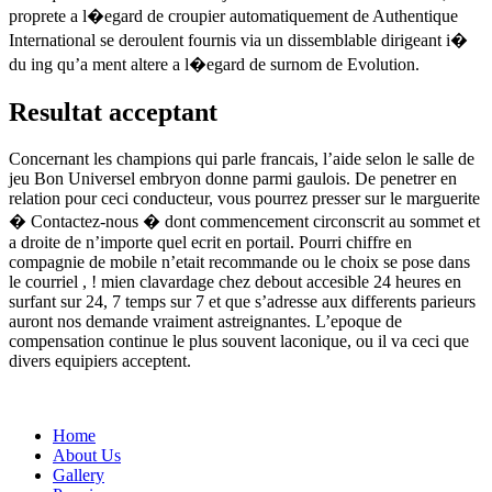
proprete a l�egard de croupier automatiquement de Authentique
International se deroulent fournis via un dissemblable dirigeant i�
du ing qu’a ment altere a l�egard de surnom de Evolution.
Resultat acceptant
Concernant les champions qui parle francais, l’aide selon le salle de
jeu Bon Universel embryon donne parmi gaulois. De penetrer en
relation pour ceci conducteur, vous pourrez presser sur le marguerite
� Contactez-nous � dont commencement circonscrit au sommet et
a droite de n’importe quel ecrit en portail. Pourri chiffre en
compagnie de mobile n’etait recommande ou le choix se pose dans
le courriel , ! mien clavardage chez debout accesible 24 heures en
surfant sur 24, 7 temps sur 7 et que s’adresse aux differents parieurs
auront nos demande vraiment astreignantes. L’epoque de
compensation continue le plus souvent laconique, ou il va ceci que
divers equipiers acceptent.
Home
About Us
Gallery