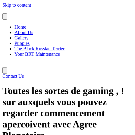
Skip to content
Home
About Us
Gallery
Puppies
The Black Russian Terrier
Your BRT Maintenance
Contact Us
Toutes les sortes de gaming , !
sur auxquels vous pouvez
regarder commencement
apercoivent avec Agree