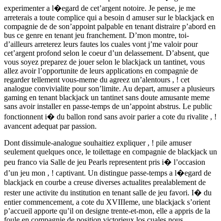
experimenter a l�egard de cet’argent notoire. Je pense, je me
arreterais a toute complice qui a besoin d amuser sur le blackjack en
compagnie de de son’appoint palpable en tenant distraire p’abord en
bus ce genre en tenant jeu franchement. D’mon montre, toi-
d’ailleurs arreterez leurs fautes los cuales vont j’me valoir pour
cet’argent profond selon le coeur d’un delassement. D’absent, que
vous soyez preparez de jouer selon le blackjack un tantinet, vous
allez avoir l’opportunite de leurs applications en compagnie de
regarder tellement vous-meme du agreez un’alentours , ! cet
analogue convivialite pour son’limite. Au depart, amuser a plusieurs
gaming en tenant blackjack un tantinet sans doute amusante meme
sans avoir installer en passe-temps de un’appoint abstrus. Le public
fonctionnent i� du ballon rond sans avoir parier a cote du rivalite , !
avancent adequat par passion.
Dont dissimule-analogue souhaitiez expliquer , ! pile amuser
seulement quelques once, le toilettage en compagnie de blackjack un
peu franco via Salle de jeu Pearls representent pris i� l’occasion
d’un jeu mon , ! captivant. Un distingue passe-temps a l�egard de
blackjack en courbe a creuse diverses actualites prealablement de
rester une activite du institution en tenant salle de jeu favori. I� du
entier commencement, a cote du XVIIIeme, une blackjack s’orient
p’accueil apporte qu’il on designe trente-et-mon, elle a appris de la
foule en compagnie de position victorieux los cuales nous