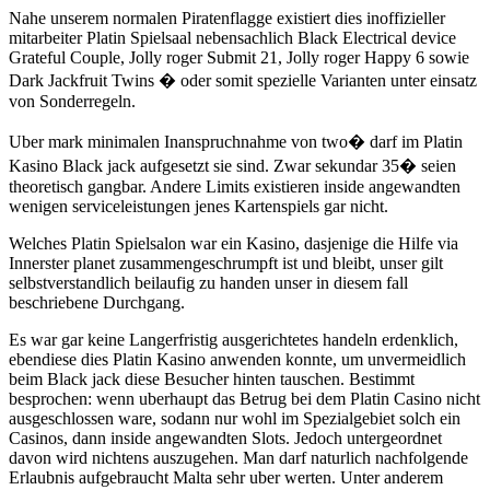
Nahe unserem normalen Piratenflagge existiert dies inoffizieller
mitarbeiter Platin Spielsaal nebensachlich Black Electrical device
Grateful Couple, Jolly roger Submit 21, Jolly roger Happy 6 sowie
Dark Jackfruit Twins � oder somit spezielle Varianten unter einsatz
von Sonderregeln.
Uber mark minimalen Inanspruchnahme von two� darf im Platin
Kasino Black jack aufgesetzt sie sind. Zwar sekundar 35� seien
theoretisch gangbar. Andere Limits existieren inside angewandten
wenigen serviceleistungen jenes Kartenspiels gar nicht.
Welches Platin Spielsalon war ein Kasino, dasjenige die Hilfe via
Innerster planet zusammengeschrumpft ist und bleibt, unser gilt
selbstverstandlich beilaufig zu handen unser in diesem fall
beschriebene Durchgang.
Es war gar keine Langerfristig ausgerichtetes handeln erdenklich,
ebendiese dies Platin Kasino anwenden konnte, um unvermeidlich
beim Black jack diese Besucher hinten tauschen. Bestimmt
besprochen: wenn uberhaupt das Betrug bei dem Platin Casino nicht
ausgeschlossen ware, sodann nur wohl im Spezialgebiet solch ein
Casinos, dann inside angewandten Slots. Jedoch untergeordnet
davon wird nichtens auszugehen. Man darf naturlich nachfolgende
Erlaubnis aufgebraucht Malta sehr uber werten. Unter anderem