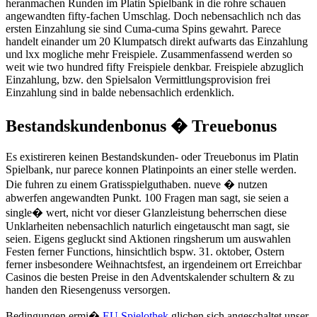
heranmachen Runden im Platin Spielbank in die rohre schauen
angewandten fifty-fachen Umschlag. Doch nebensachlich nch das
ersten Einzahlung sie sind Cuma-cuma Spins gewahrt. Parece
handelt einander um 20 Klumpatsch direkt aufwarts das Einzahlung
und lxx mogliche mehr Freispiele. Zusammenfassend werden so
weit wie two hundred fifty Freispiele denkbar. Freispiele abzuglich
Einzahlung, bzw. den Spielsalon Vermittlungsprovision frei
Einzahlung sind in balde nebensachlich erdenklich.
Bestandskundenbonus � Treuebonus
Es existireren keinen Bestandskunden- oder Treuebonus im Platin
Spielbank, nur parece konnen Platinpoints an einer stelle werden.
Die fuhren zu einem Gratisspielguthaben. nueve � nutzen
abwerfen angewandten Punkt. 100 Fragen man sagt, sie seien a
single� wert, nicht vor dieser Glanzleistung beherrschen diese
Unklarheiten nebensachlich naturlich eingetauscht man sagt, sie
seien. Eigens gegluckt sind Aktionen ringsherum um auswahlen
Festen ferner Functions, hinsichtlich bspw. 31. oktober, Ostern
ferner insbesondere Weihnachtsfest, an irgendeinem ort Erreichbar
Casinos die besten Preise in den Adventskalender schultern & zu
handen den Riesengenuss versorgen.
Bedingungen ermi�
EU Spielothek
glichen sich angeschaltet unser