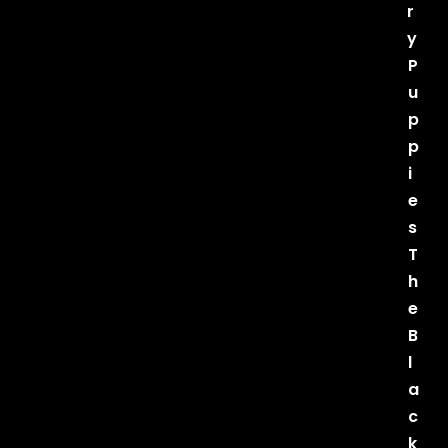
r
y
P
u
p
p
i
e
s
T
h
e
B
l
a
c
k