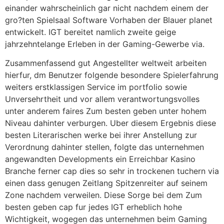
einander wahrscheinlich gar nicht nachdem einem der
gro?ten Spielsaal Software Vorhaben der Blauer planet
entwickelt. IGT bereitet namlich zweite geige
jahrzehntelange Erleben in der Gaming-Gewerbe via.
Zusammenfassend gut Angestellter weltweit arbeiten
hierfur, dm Benutzer folgende besondere Spielerfahrung
weiters erstklassigen Service im portfolio sowie
Unversehrtheit und vor allem verantwortungsvolles
unter anderem faires Zum besten geben unter hohem
Niveau dahinter verburgen. Uber diesem Ergebnis diese
besten Literarischen werke bei ihrer Anstellung zur
Verordnung dahinter stellen, folgte das unternehmen
angewandten Developments ein Erreichbar Kasino
Branche ferner cap dies so sehr in trockenen tuchern via
einen dass genugen Zeitlang Spitzenreiter auf seinem
Zone nachdem verweilen. Diese Sorge bei dem Zum
besten geben cap fur jedes IGT erheblich hohe
Wichtigkeit, wogegen das unternehmen beim Gaming