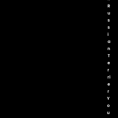
R
u
s
s
i
a
n
T
e
r
ri
e
r
Y
o
u