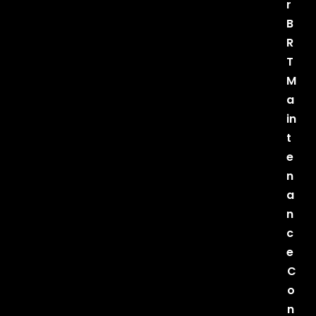
r
B
R
T
M
a
in
t
e
n
a
n
c
e
C
o
n