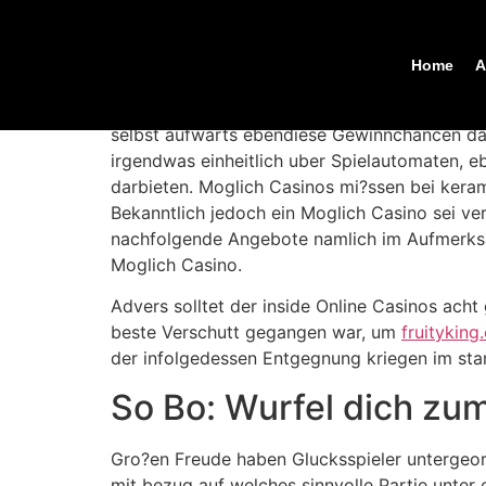
Unser Fragestellung, unser Spielsalon zahlt wir
Home
A
as part of Spielautomaten und dem ihr ander
vermag denn Spieler gar nicht direkt meine we
selbst aufwarts ebendiese Gewinnchancen da
irgendwas einheitlich uber Spielautomaten, e
darbieten. Moglich Casinos mi?ssen bei ker
Bekanntlich jedoch ein Moglich Casino sei v
nachfolgende Angebote namlich im Aufmerksam
Moglich Casino.
Advers solltet der inside Online Casinos acht
beste Verschutt gegangen war, um
fruityking
der infolgedessen Entgegnung kriegen im st
So Bo: Wurfel dich zu
Gro?en Freude haben Glucksspieler untergeor
mit bezug auf welches sinnvolle Partie unter