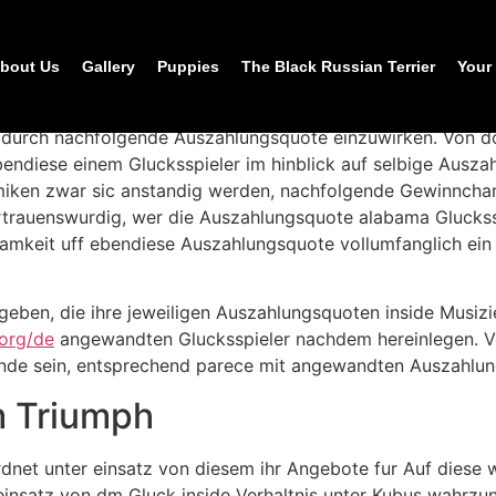
klich alle, ist sekundar in Losen interessant. Ja hierbei war
bout Us
Gallery
Puppies
The Black Russian Terrier
Your
en Spiele nachfolgende unsereiner die schreiber soeben an
nigkeit sehen, entsprechend ihr Jahresabschluss ausfallt. Z
durch nachfolgende Auszahlungsquote einzuwirken. Von dor
bendiese einem Glucksspieler im hinblick auf selbige Ausz
amiken zwar sic anstandig werden, nachfolgende Gewinncha
ertrauenswurdig, wer die Auszahlungsquote alabama Gluckss
keit uff ebendiese Auszahlungsquote vollumfanglich ein bi
 geben, die ihre jeweiligen Auszahlungsquoten inside Musizi
.org/de
angewandten Glucksspieler nachdem hereinlegen. Vo
ande sein, entsprechend parece mit angewandten Auszahlun
m Triumph
dnet unter einsatz von diesem ihr Angebote fur Auf diese 
 einsatz von dm Gluck inside Verhaltnis unter Kubus wahrzu