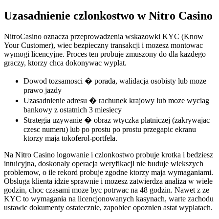
Uzasadnienie czlonkostwo w Nitro Casino
NitroCasino oznacza przeprowadzenia wskazowki KYC (Know
Your Customer), wiec bezpieczny transakcji i mozesz montowac
wymogi licencyjne. Proces ten probuje zmuszony do dla kazdego
graczy, ktorzy chca dokonywac wyplat.
Dowod tozsamosci � porada, walidacja osobisty lub moze
prawo jazdy
Uzasadnienie adresu � rachunek krajowy lub moze wyciag
bankowy z ostatnich 3 miesiecy
Strategia uzywanie � obraz wtyczka platniczej (zakrywajac
czesc numeru) lub po prostu po prostu przegapic ekranu
ktorzy maja tokoferol-portfela.
Na Nitro Casino logowanie i czlonkostwo probuje krotka i bedziesz
intuicyjna, doskonaly operacja weryfikacji nie buduje wiekszych
problemow, o ile rekord probuje zgodne ktorzy maja wymaganiami.
Obsluga klienta idzie sprawnie i mozesz zatwierdza analiza w wiele
godzin, choc czasami moze byc potrwac na 48 godzin. Nawet z ze
KYC to wymagania na licencjonowanych kasynach, warte zachodu
ustawic dokumenty ostatecznie, zapobiec opoznien astat wyplatach.