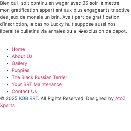
Bien qu’il soit continu en wager avec 35 soir le mettre,
mon gratification appartient aux plus engageants tr active
des jeux de monaie un brin. Avait part ce gratification
d’inscription, le casino Lucky huit suppose aussi nos
liberalite bulletins via annales ou a l�exclusion de depot.
Home
About Us
Gallery
Puppies
The Black Russian Terrier
Your BRT Maintenance
Contact Us
© 2025
KGB BRT
. All Rights Reserved. Designed by
AtoZ
Xperts