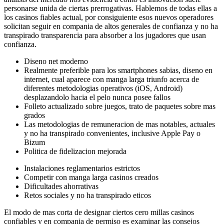
personarse unida de ciertas prerrogativas. Hablemos de todas ellas a
los casinos fiables actual, por consiguiente esos nuevos operadores
solicitan seguir en compania de altos generales de confianza y no ha
transpirado transparencia para absorber a los jugadores que usan
confianza.
Diseno net moderno
Realmente preferible para los smartphones sabias, diseno en
internet, cual aparece con manga larga triunfo acerca de
diferentes metodologias operativos (iOS, Android)
desplazandolo hacia el pelo nunca posee fallos
Folleto actualizado sobre juegos, trato de paquetes sobre mas
grados
Las metodologias de remuneracion de mas notables, actuales
y no ha transpirado convenientes, inclusive Apple Pay o
Bizum
Politica de fidelizacion mejorada
Instalaciones reglamentarios estrictos
Competir con manga larga casinos creados
Dificultades ahorrativas
Retos sociales y no ha transpirado eticos
El modo de mas corta de designar ciertos cero millas casinos
confiables y en compania de permiso es examinar las consejos