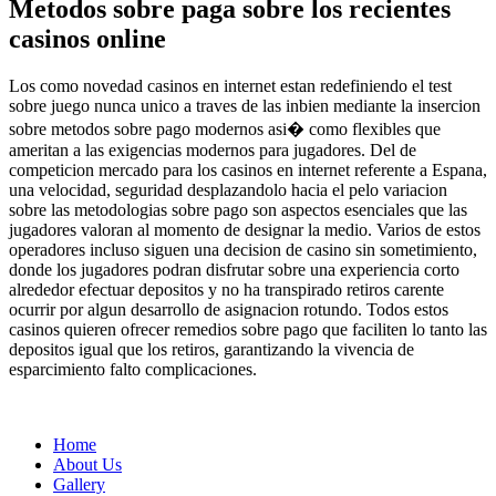
Metodos sobre paga sobre los recientes
casinos online
Los como novedad casinos en internet estan redefiniendo el test
sobre juego nunca unico a traves de las inbien mediante la insercion
sobre metodos sobre pago modernos asi� como flexibles que
ameritan a las exigencias modernos para jugadores. Del de
competicion mercado para los casinos en internet referente a Espana,
una velocidad, seguridad desplazandolo hacia el pelo variacion
sobre las metodologias sobre pago son aspectos esenciales que las
jugadores valoran al momento de designar la medio. Varios de estos
operadores incluso siguen una decision de casino sin sometimiento,
donde los jugadores podran disfrutar sobre una experiencia corto
alrededor efectuar depositos y no ha transpirado retiros carente
ocurrir por algun desarrollo de asignacion rotundo. Todos estos
casinos quieren ofrecer remedios sobre pago que faciliten lo tanto las
depositos igual que los retiros, garantizando la vivencia de
esparcimiento falto complicaciones.
Home
About Us
Gallery