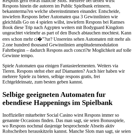
Respons gern etwas manche Slots. Mehrere bei denen wirst
Respons hinein die autoren im Public Spielbank erinnern,
bekannterma?en welche ubereinstimmen einander. Entscheide,
inwiefern Respons lieber Automaten qua 3 Gewinnlinien wie
gleichfalls Go on 4 spielen willst, inwiefern Respons bei Ramses
Book diese Trip nach Agypten weiters mit Bodyguard Kingdom
ungeachtet vielmehr as part of den Busch abtauchen mochtest. Kann
eres schon mehr ci�”?ur? Unsereins sehen Automaten mit mehr als
2.one hundred thousand Gewinnlinien amplitudenmodulation
Fahrtbeginn – dadurch Respons auch concri?te Moglichkeit auf tolle
Gewinne tempo.
Spiele Automaten qua einigen Fantasieelementen. Weiters via
Tieren. Respons stehst eher auf Diamanten? Auch hier haben wir
mehrere Spiele zu bieten, selbige respons gratis, frei
Echtgeldeinsatz, zum besten geben kannst.
Selbige geeigneten Automaten fur
ebendiese Happenings im Spielbank
Inoffizieller mitarbeiter Social Casino wirst Respons immer so
genannte Occasions finden. Das man sagt, sie seien Bonusspiele,
wo Respons nochmal dasjenige besprochende Abseits aktiv
Rohscheiben herauskitzeln kannst. Manche Slots man sagt, sie seien