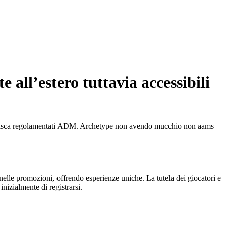
all’estero tuttavia accessibili
 bisca regolamentati ADM. Archetype non avendo mucchio non aams
elle promozioni, offrendo esperienze uniche. La tutela dei giocatori e
inizialmente di registrarsi.