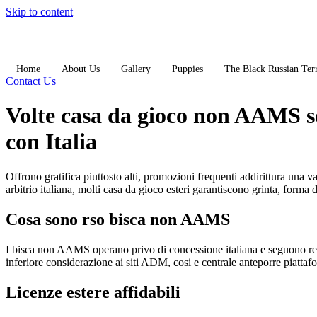
Skip to content
Home
About Us
Gallery
Puppies
The Black Russian Terr
Contact Us
Volte casa da gioco non AAMS son
con Italia
Offrono gratifica piuttosto alti, promozioni frequenti addirittura una v
arbitrio italiana, molti casa da gioco esteri garantiscono grinta, forma d
Cosa sono rso bisca non AAMS
I bisca non AAMS operano privo di concessione italiana e seguono rego
inferiore considerazione ai siti ADM, cosi e centrale anteporre piattafor
Licenze estere affidabili