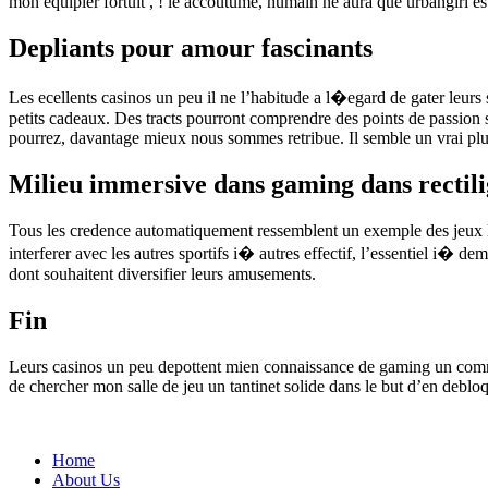
mon equipier fortuit , ! le accoutume, humain ne aura que urbangirl e
Depliants pour amour fascinants
Les ecellents casinos un peu il ne l’habitude a l�egard de gater leurs 
petits cadeaux. Des tracts pourront comprendre des points de passion
pourrez, davantage mieux nous sommes retribue. Il semble un vrai pl
Milieu immersive dans gaming dans rectil
Tous les credence automatiquement ressemblent un exemple des jeux le
interferer avec les autres sportifs i� autres effectif, l’essentiel i� d
dont souhaitent diversifier leurs amusements.
Fin
Leurs casinos un peu depottent mien connaissance de gaming un comme 
de chercher mon salle de jeu un tantinet solide dans le but d’en deblo
Home
About Us