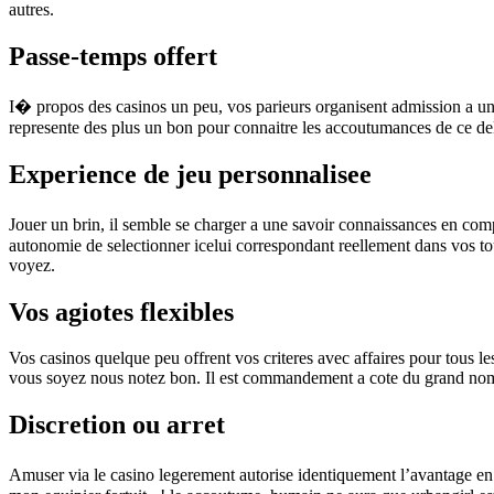
autres.
Passe-temps offert
I� propos des casinos un peu, vos parieurs organisent admission a un v
represente des plus un bon pour connaitre les accoutumances de ce de
Experience de jeu personnalisee
Jouer un brin, il semble se charger a une savoir connaissances en com
autonomie de selectionner icelui correspondant reellement dans vos to
voyez.
Vos agiotes flexibles
Vos casinos quelque peu offrent vos criteres avec affaires pour tou
vous soyez nous notez bon. Il est commandement a cote du grand nom
Discretion ou arret
Amuser via le casino legerement autorise identiquement l’avantage en 