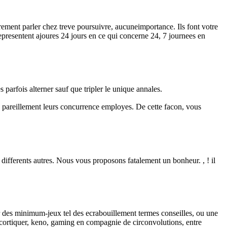
rement parler chez treve poursuivre, aucuneimportance. Ils font votre
epresentent ajoures 24 jours en ce qui concerne 24, 7 journees en
arfois alterner sauf que tripler le unique annales.
k pareillement leurs concurrence employes. De cette facon, vous
fferents autres. Nous vous proposons fatalement un bonheur. , ! il
ter des minimum-jeux tel des ecrabouillement termes conseilles, ou une
decortiquer, keno, gaming en compagnie de circonvolutions, entre