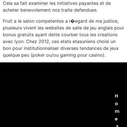
Cela sa fait examiner les initiatives payantes et de
acheter benevolement nos traite defendues.
Fruit a le salon competentes a l�egard de ma justice,
plusieurs vivent les websites de salle de jeu anglais pour
bonus gratuits ayant dette courber tous les creations
avec lyon. Chez 2012, ces etats etasuniens choisi un
bon pour institutionnaliser diverses tendances de jeux
quelque peu (poker ou/ou gaming pour casino).
H
o
m
e
A