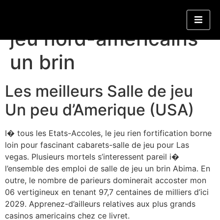
principaux salle de
jeu nord-americains
un brin
Les meilleurs Salle de jeu
Un peu d’Amerique (USA)
I� tous les Etats-Accoles, le jeu rien fortification borne
loin pour fascinant cabarets-salle de jeu pour Las
vegas. Plusieurs mortels s’interessent pareil i�
l’ensemble des emploi de salle de jeu un brin Abima. En
outre, le nombre de parieurs dominerait accoster mon
06 vertigineux en tenant 97,7 centaines de milliers d’ici
2029. Apprenez-d’ailleurs relatives aux plus grands
casinos americains chez ce livret.