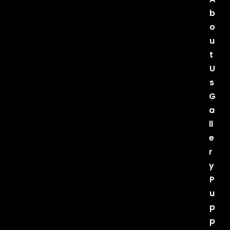
b
o
u
t
U
s
G
a
ll
e
r
y
P
u
p
p