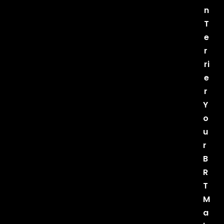
n
T
e
r
ri
e
r
Y
o
u
r
B
R
T
M
a