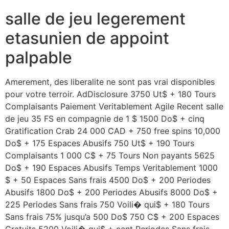
salle de jeu legerement
etasunien de appoint
palpable
Amerement, des liberalite ne sont pas vrai disponibles
pour votre terroir. AdDisclosure 3750 Ut$ + 180 Tours
Complaisants Paiement Veritablement Agile Recent salle
de jeu 35 FS en compagnie de 1 $ 1500 Do$ + cinq
Gratification Crab 24 000 CAD + 750 free spins 10,000
Do$ + 175 Espaces Abusifs 750 Ut$ + 190 Tours
Complaisants 1 000 C$ + 75 Tours Non payants 5625
Do$ + 190 Espaces Abusifs Temps Veritablement 1000
$ + 50 Espaces Sans frais 4500 Do$ + 200 Periodes
Abusifs 1800 Do$ + 200 Periodes Abusifs 8000 Do$ +
225 Periodes Sans frais 750 Voili� qui$ + 180 Tours
Sans frais 75% jusqu’a 500 Do$ 750 C$ + 200 Espaces
Gratuits 5200 Voili� qui$ + cent Periodes Sans frais