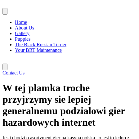
Skip
to
content
Home
About Us
Gallery
Puppies
The Black Russian Terrier
Your BRT Maintenance
Contact Us
W tej plamka troche
przyjrzymy sie lepiej
generalnemu podzialowi gier
hazardowych internet
Jesli chodzi o asortyment gier na kasyna polska, to jest to jedno z