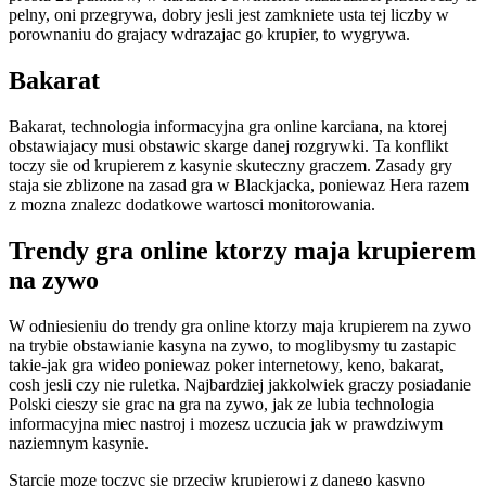
pelny, oni przegrywa, dobry jesli jest zamkniete usta tej liczby w
porownaniu do grajacy wdrazajac go krupier, to wygrywa.
Bakarat
Bakarat, technologia informacyjna gra online karciana, na ktorej
obstawiajacy musi obstawic skarge danej rozgrywki. Ta konflikt
toczy sie od krupierem z kasynie skuteczny graczem. Zasady gry
staja sie zblizone na zasad gra w Blackjacka, poniewaz Hera razem
z mozna znalezc dodatkowe wartosci monitorowania.
Trendy gra online ktorzy maja krupierem
na zywo
W odniesieniu do trendy gra online ktorzy maja krupierem na zywo
na trybie obstawianie kasyna na zywo, to moglibysmy tu zastapic
takie-jak gra wideo poniewaz poker internetowy, keno, bakarat,
cosh jesli czy nie ruletka. Najbardziej jakkolwiek graczy posiadanie
Polski cieszy sie grac na gra na zywo, jak ze lubia technologia
informacyjna miec nastroj i mozesz uczucia jak w prawdziwym
naziemnym kasynie.
Starcie moze toczyc sie przeciw krupierowi z danego kasyno