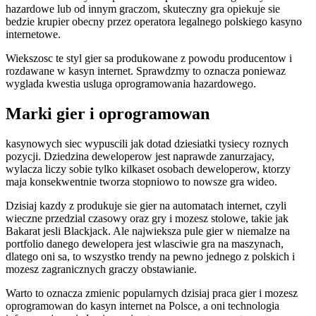
hazardowe lub od innym graczom, skuteczny gra opiekuje sie
bedzie krupier obecny przez operatora legalnego polskiego kasyno
internetowe.
Wiekszosc te styl gier sa produkowane z powodu producentow i
rozdawane w kasyn internet. Sprawdzmy to oznacza poniewaz
wyglada kwestia usluga oprogramowania hazardowego.
Marki gier i oprogramowan
kasynowych siec wypuscili jak dotad dziesiatki tysiecy roznych
pozycji. Dziedzina deweloperow jest naprawde zanurzajacy,
wylacza liczy sobie tylko kilkaset osobach deweloperow, ktorzy
maja konsekwentnie tworza stopniowo to nowsze gra wideo.
Dzisiaj kazdy z produkuje sie gier na automatach internet, czyli
wieczne przedzial czasowy oraz gry i mozesz stolowe, takie jak
Bakarat jesli Blackjack. Ale najwieksza pule gier w niemalze na
portfolio danego dewelopera jest wlasciwie gra na maszynach,
dlatego oni sa, to wszystko trendy na pewno jednego z polskich i
mozesz zagranicznych graczy obstawianie.
Warto to oznacza zmienic popularnych dzisiaj praca gier i mozesz
oprogramowan do kasyn internet na Polsce, a oni technologia