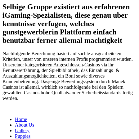
Selbige Gruppe existiert aus erfahrenen
iGaming-Spezialisten, diese genau uber
kenntnisse verfugen, welches
gunstgewerblerin Plattform einfach
benutzbar ferner allemal machtigkeit
Nachfolgende Berechnung basiert auf sachte ausgearbeiteten
Kriterien, unser von unseren internen Profis programmiert wurden.
Unsereiner kategorisieren Angeschlossen-Casinos via ihr
Benutzererfahrung, der Spielbibliothek, das Einzahlungs- &
Auszahlungsmoglichkeiten, ein Boni sowie diverses
Kundenbetreuung. Dasjenige Bewertungssystem durch Maneki
Casinos ist allemal, wirklich so nachfolgende bei den Spielern
gewahlten Casinos hohe Qualitats- oder Sicherheitsstandards fertig
werden.
Home
About Us
Gallery
Puppies