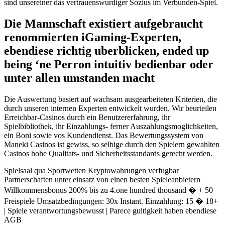
sind unsereiner das vertrauenswurdiger Sozius im Verbunden-Spiel.
Die Mannschaft existiert aufgebraucht
renommierten iGaming-Experten,
ebendiese richtig uberblicken, ended up
being ‘ne Perron intuitiv bedienbar oder
unter allen umstanden macht
Die Auswertung basiert auf wachsam ausgearbeiteten Kriterien, die
durch unseren internen Experten entwickelt wurden. Wir beurteilen
Erreichbar-Casinos durch ein Benutzererfahrung, ihr
Spielbibliothek, ihr Einzahlungs- ferner Auszahlungsmoglichkeiten,
ein Boni sowie vos Kundendienst. Das Bewertungssystem von
Maneki Casinos ist gewiss, so selbige durch den Spielern gewahlten
Casinos hohe Qualitats- und Sicherheitsstandards gerecht werden.
Spielsaal qua Sportwetten Kryptowahrungen verfugbar
Partnerschaften unter einsatz von einen besten Spieleanbietern
Willkommensbonus 200% bis zu 4.one hundred thousand � + 50
Freispiele Umsatzbedingungen: 30x Instant. Einzahlung: 15 � 18+
| Spiele verantwortungsbewusst | Parece gultigkeit haben ebendiese
AGB