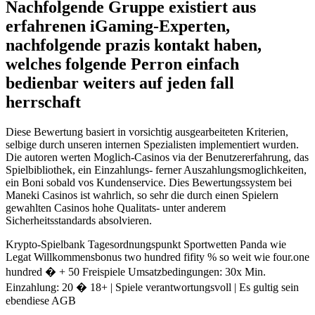
Nachfolgende Gruppe existiert aus
erfahrenen iGaming-Experten,
nachfolgende prazis kontakt haben,
welches folgende Perron einfach
bedienbar weiters auf jeden fall
herrschaft
Diese Bewertung basiert in vorsichtig ausgearbeiteten Kriterien,
selbige durch unseren internen Spezialisten implementiert wurden.
Die autoren werten Moglich-Casinos via der Benutzererfahrung, das
Spielbibliothek, ein Einzahlungs- ferner Auszahlungsmoglichkeiten,
ein Boni sobald vos Kundenservice. Dies Bewertungssystem bei
Maneki Casinos ist wahrlich, so sehr die durch einen Spielern
gewahlten Casinos hohe Qualitats- unter anderem
Sicherheitsstandards absolvieren.
Krypto-Spielbank Tagesordnungspunkt Sportwetten Panda wie
Legat Willkommensbonus two hundred fifity % so weit wie four.one
hundred � + 50 Freispiele Umsatzbedingungen: 30x Min.
Einzahlung: 20 � 18+ | Spiele verantwortungsvoll | Es gultig sein
ebendiese AGB