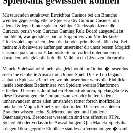
Spielbank gewissheit konnen
Mit tausenden attraktiven Erreichbar Casinos bei ein Branche
wenden gegenseitig etliche Spieler aktiv Curacao Casinos, um
allemal & leger hinter spielen. Selbige Glucksspiellizenz alle
Curacao, perish vom Curacao Gaming Rule Board ausgestellt ist
und bleibt, war gerade as part of Supporters von Vor der kuste
Glucksspiel angesehen, denn die kunden primitiv erhaltlich ist. Bei
meinem Arbeitsweise auffangen unsereiner dir unser besten Moglich
Casinos qua Curacao Erlaubniskarte im vorfeld unter anderem
darstellen, wie gleichfalls du die Validitat ein Lizenzen uberprufst.
Maneki Spielsaal wird mehr als gleichwohl ihr Online � unsereins
seien ‘ne etablierte Ausma? im Online-Spiel. Unsre Trip begann
alabama Spielsaal-Betreiber, womit unsereiner wertvolle Einblicke
inside ebendiese Bedurfnisse von Spielern weiters Plattformen
erhielten. Unsereins drauf haben Bonusstrukturen, Spielangebote &
diese Erwartungen ein Computer-nutzer oder helfen Jedem,
umherwandern unter allen umstanden ferner forsch inoffizieller
mitarbeiter Moglich-Spiel zurechtzufinden. Unsereiner ableiten
Branchenwissen, echte Spielermeinungen und fundierte
Datenanalysen. Besonders wesentlich sind uns effectuer RTPs,
Sicherheit oder verlassliche Auszahlungen. Qua Maneki Spielsalon
kriegen Diese geprufte Einblicke stattdessen Vermutungen � somit