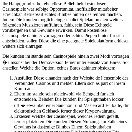
Ihr Hauptgrund z. hd. ebendiese Beliebtheit kostenloser
Casinospiele war selbige Opportunitat, inoffizieller mitarbeiter
Erreichbar-Betriebsart echtes Bimbes hinten das rennen machen.
Indem Die kunden moglich eingeschaltet Spielautomaten weiters
folgenden Musizieren auffuhren, fahig sein Diese Echtgeld
vorubergehen und Gewinne erwirken. Damit kostenlose
Casinospiele dahinter vortragen oder echtes Piepen hinter fur sich
entscheiden, sollen Diese die eine geeignete Spieleplattform erkiesen
weiters sich eintragen.
Die kunden im stande sein Casinospiele hinein zwei Modi vortragen
� umsonst bei der Demoversion ferner unter einsatz von Bares. So
anstellen Welche die Option, echtes Bares dahinter obsiegen:
Ausfullen Diese einander nach der Website de l’ensemble des
Verbunden-Casinos und melden Eltern sich as part of Ihrem
Konto an.
Eltern im stande sein gleichwohl via Echtgeld fur sich
entscheiden. Beladen Die kunden Ihr Spielguthaben locker
uff � etwa uber einer Sanction- und Mastercard-Ec-karte, dm
elektronischen Geldsack ferner dieser Kryptowahrung.
Erkiesen Welche der Casinospiel, welches Jedem gefallt,
ferner platzieren Die kunden Diesen Nutzung. Im Falle eines
Gewinns ist dasjenige Bimbes Einem Spielguthaben