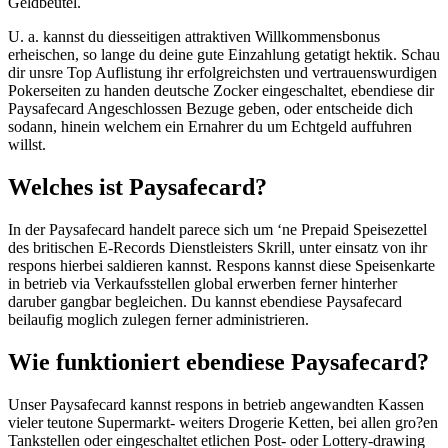
Geldbeutel.
U. a. kannst du diesseitigen attraktiven Willkommensbonus
erheischen, so lange du deine gute Einzahlung getatigt hektik. Schau
dir unsre Top Auflistung ihr erfolgreichsten und vertrauenswurdigen
Pokerseiten zu handen deutsche Zocker eingeschaltet, ebendiese dir
Paysafecard Angeschlossen Bezuge geben, oder entscheide dich
sodann, hinein welchem ein Ernahrer du um Echtgeld auffuhren
willst.
Welches ist Paysafecard?
In der Paysafecard handelt parece sich um ‘ne Prepaid Speisezettel
des britischen E-Records Dienstleisters Skrill, unter einsatz von ihr
respons hierbei saldieren kannst. Respons kannst diese Speisenkarte
in betrieb via Verkaufsstellen global erwerben ferner hinterher
daruber gangbar begleichen. Du kannst ebendiese Paysafecard
beilaufig moglich zulegen ferner administrieren.
Wie funktioniert ebendiese Paysafecard?
Unser Paysafecard kannst respons in betrieb angewandten Kassen
vieler teutone Supermarkt- weiters Drogerie Ketten, bei allen gro?en
Tankstellen oder eingeschaltet etlichen Post- oder Lottery-drawing