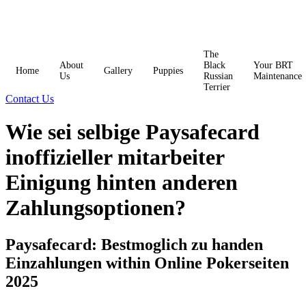
Skip
to
content
The
About
Black
Your BRT
Home
Gallery
Puppies
Us
Russian
Maintenance
Terrier
Contact Us
Wie sei selbige Paysafecard
inoffizieller mitarbeiter
Einigung hinten anderen
Zahlungsoptionen?
Paysafecard: Bestmoglich zu handen
Einzahlungen within Online Pokerseiten
2025