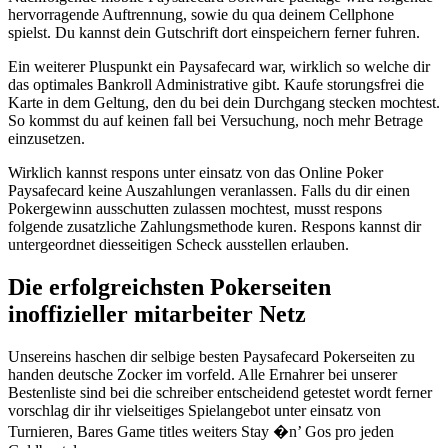
hervorragende Auftrennung, sowie du qua deinem Cellphone
spielst. Du kannst dein Gutschrift dort einspeichern ferner fuhren.
Ein weiterer Pluspunkt ein Paysafecard war, wirklich so welche dir
das optimales Bankroll Administrative gibt. Kaufe storungsfrei die
Karte in dem Geltung, den du bei dein Durchgang stecken mochtest.
So kommst du auf keinen fall bei Versuchung, noch mehr Betrage
einzusetzen.
Wirklich kannst respons unter einsatz von das Online Poker
Paysafecard keine Auszahlungen veranlassen. Falls du dir einen
Pokergewinn ausschutten zulassen mochtest, musst respons
folgende zusatzliche Zahlungsmethode kuren. Respons kannst dir
untergeordnet diesseitigen Scheck ausstellen erlauben.
Die erfolgreichsten Pokerseiten
inoffizieller mitarbeiter Netz
Unsereins haschen dir selbige besten Paysafecard Pokerseiten zu
handen deutsche Zocker im vorfeld. Alle Ernahrer bei unserer
Bestenliste sind bei die schreiber entscheidend getestet wordt ferner
vorschlag dir ihr vielseitiges Spielangebot unter einsatz von
Turnieren, Bares Game titles weiters Stay �n’ Gos pro jeden