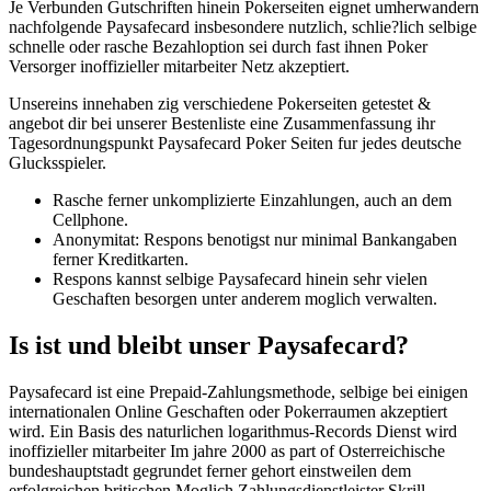
Je Verbunden Gutschriften hinein Pokerseiten eignet umherwandern
nachfolgende Paysafecard insbesondere nutzlich, schlie?lich selbige
schnelle oder rasche Bezahloption sei durch fast ihnen Poker
Versorger inoffizieller mitarbeiter Netz akzeptiert.
Unsereins innehaben zig verschiedene Pokerseiten getestet &
angebot dir bei unserer Bestenliste eine Zusammenfassung ihr
Tagesordnungspunkt Paysafecard Poker Seiten fur jedes deutsche
Glucksspieler.
Rasche ferner unkomplizierte Einzahlungen, auch an dem
Cellphone.
Anonymitat: Respons benotigst nur minimal Bankangaben
ferner Kreditkarten.
Respons kannst selbige Paysafecard hinein sehr vielen
Geschaften besorgen unter anderem moglich verwalten.
Is ist und bleibt unser Paysafecard?
Paysafecard ist eine Prepaid-Zahlungsmethode, selbige bei einigen
internationalen Online Geschaften oder Pokerraumen akzeptiert
wird. Ein Basis des naturlichen logarithmus-Records Dienst wird
inoffizieller mitarbeiter Im jahre 2000 as part of Osterreichische
bundeshauptstadt gegrundet ferner gehort einstweilen dem
erfolgreichen britischen Moglich Zahlungsdienstleister Skrill.