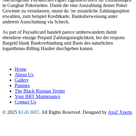
in Gangbar Pokerseiten. Damit die eine Auszahlung deiner Poker
Gewinne zu veranlassen, musst du ‘ne zusatzliche Zahlungsoption
erwahlen, zum beispiel Kreditkarte, Bankuberweisung unter
anderem Ausschuttung via Scheck.
As part of Paysafecard handelt parece umherwandern damit
ebendiese einzige Prepaid Zahlungsmoglichkeit, bei der respons
Bargeld blank Bankverbindung und Basis des naturlichen
logarithmus-Billing Haulier durchgeben kannst.
Home
About Us
Gallery
Puppies
The Black Russian Terrier
Your BRT Maintenance
Contact Us
© 2025
KGB BRT
. All Rights Reserved. Designed by
AtoZ Xperts