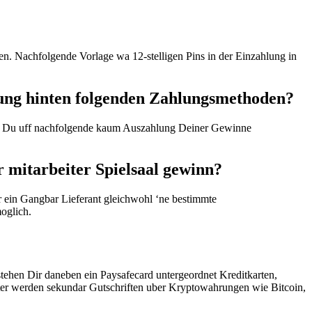
en. Nachfolgende Vorlage wa 12-stelligen Pins in der Einzahlung in
chung hinten folgenden Zahlungsmethoden?
 sic Du uff nachfolgende kaum Auszahlung Deiner Gewinne
 mitarbeiter Spielsaal gewinn?
 ein Gangbar Lieferant gleichwohl ‘ne bestimmte
oglich.
stehen Dir daneben ein Paysafecard untergeordnet Kreditkarten,
ebter werden sekundar Gutschriften uber Kryptowahrungen wie Bitcoin,