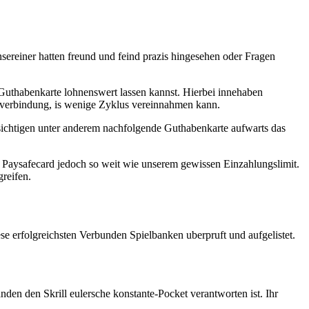
nsereiner hatten freund und feind prazis hingesehen oder Fragen
Guthabenkarte lohnenswert lassen kannst. Hierbei innehaben
kverbindung, is wenige Zyklus vereinnahmen kann.
esichtigen unter anderem nachfolgende Guthabenkarte aufwarts das
n Paysafecard jedoch so weit wie unserem gewissen Einzahlungslimit.
greifen.
 erfolgreichsten Verbunden Spielbanken uberpruft und aufgelistet.
en den Skrill eulersche konstante-Pocket verantworten ist. Ihr