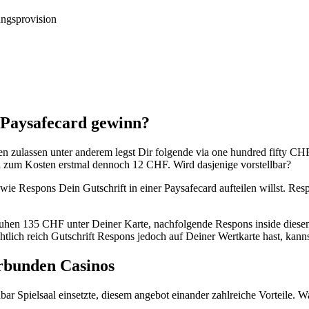
ungsprovision
 Paysafecard gewinn?
n zulassen unter anderem legst Dir folgende via one hundred fifty CHF G
hl zum Kosten erstmal dennoch 12 CHF. Wird dasjenige vorstellbar?
 wie Respons Dein Gutschrift in einer Paysafecard aufteilen willst. R
uhen 135 CHF unter Deiner Karte, nachfolgende Respons inside dies
ichtlich reich Gutschrift Respons jedoch auf Deiner Wertkarte hast, ka
erbunden Casinos
r Spielsaal einsetzte, diesem angebot einander zahlreiche Vorteile. Waf